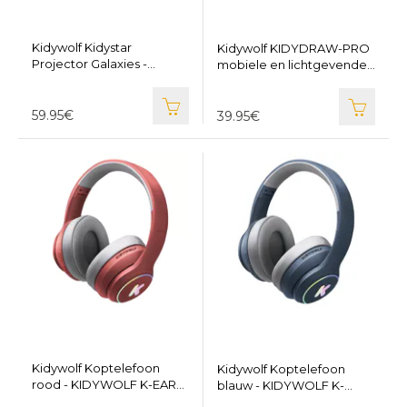
Kidywolf Kidystar
Kidywolf KIDYDRAW-PRO
Projector Galaxies -
mobiele en lichtgevende
KIDYWOLF Kidystar-BU
tablet roze - KIDYWOLF
KIDYDRAW-PRO-PI
59.95€
39.95€
Kidywolf Koptelefoon
Kidywolf Koptelefoon
rood - KIDYWOLF K-EARS-
blauw - KIDYWOLF K-
BT-RD
EARS-BT-BU