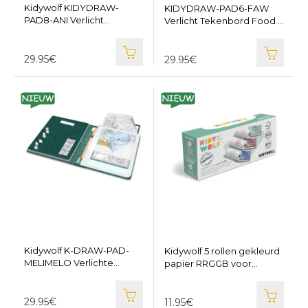
Kidywolf KIDYDRAW-
KIDYDRAW-PAD6-FAW
PAD8-ANI Verlicht
Verlicht Tekenbord Food -
Tekenbord Animals -
KIDYWOLF KIDYDRAW-
KIDYWOLF KIDYDRAW-
PAD6-FAW
PAD8-ANI
29.95€
29.95€
Kidywolf K-DRAW-PAD-
Kidywolf 5 rollen gekleurd
MELIMELO Verlichte
papier RRGGB voor
Tekentafel Animals -
KIDYPRINT - KIDYWOLF
KIDYWOLF K-DRAW-PAD-
KIDYROLL-CO
MELIMELO
29.95€
11.95€