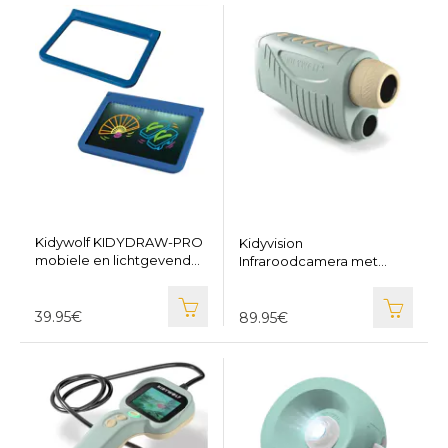
Kidywolf KIDYDRAW-PRO
Kidyvision
mobiele en lichtgevende
Infraroodcamera met
tablet blauw - KIDYWOLF
nachtzicht - KIDYWOLF
KIDYDRAW-PRO-BU
KIDYVISION-GR
39.95€
89.95€