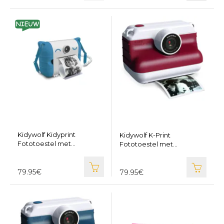
Kidywolf Kidyprint
Kidywolf K-Print
Fototoestel met
Fototoestel met
thermische printer blauw -
thermische printer rood -
KIDYWOLF KIDYPRINT-BU
KIDYWOLF K-PRINT-RD
79.95€
79.95€