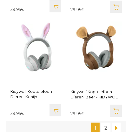
29.95€
29.95€
Kidywolf Koptelefoon
Kidywolf Koptelefoon
Dieren: Konijn -
Dieren: Beer - KIDYWOLF
KIDYWOLF KIDYEARS-BT-
KIDYEARS-BT-BEAR
RAB
29.95€
29.95€
1
2