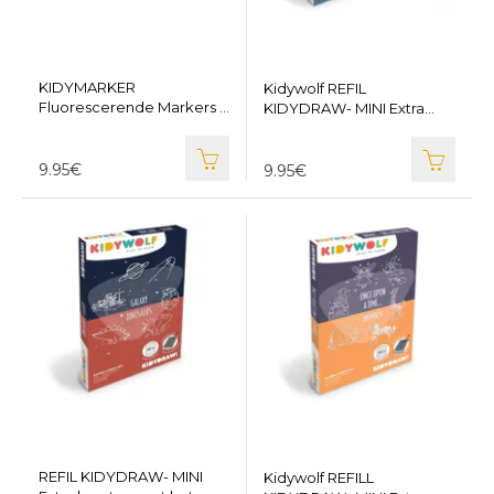
KIDYMARKER
Kidywolf REFIL
Fluorescerende Markers -
KIDYDRAW- MINI Extra
KIDYWOLF KIDYMARKER-
kaarten met het thema
RGBO
“Dieren over de hele
wereld en Oceanen &
9.95€
9.95€
Piraten” - KIDYWOLF
REFIL-DRAW-MINI-AAW-
OPI
REFIL KIDYDRAW- MINI
Kidywolf REFILL