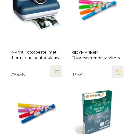
K-Print Fototoestel met
KIDYMARKER
thermische printer blauw -
Fluorescerende Markers -
KIDYWOLF K-PRINT-BU
KIDYWOLF KIDYMARKER-
RMCB
79.95€
9.95€