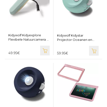
Kidywolf Kidyexplore
Kidywolf Kidystar
Flexibele Natuurcamera -
Projector Oceanen en
KIDYWOLF
zeeën - KIDYWOLF
KIDYEXPLORE-GR
Kidystar-GR
49.95€
59.95€