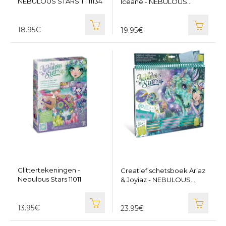
NEBULOUS STARS TT11134
Iceane - NEBULOUS
STARS TT1112
18.95€
19.95€
Glittertekeningen -
Creatief schetsboek Ariaz
Nebulous Stars 11011
& Joyiaz - NEBULOUS
STARS TT11372
13.95€
23.95€