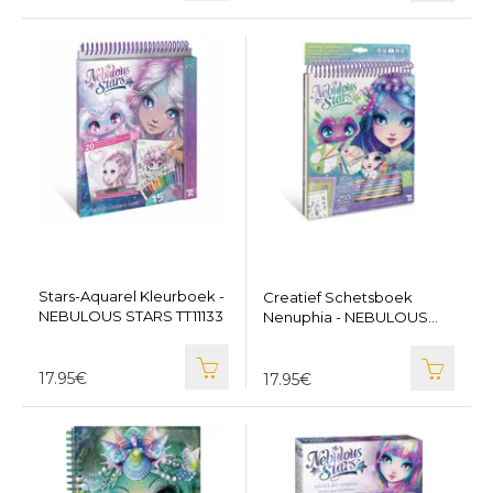
Stars-Aquarel Kleurboek -
Creatief Schetsboek
NEBULOUS STARS TT11133
Nenuphia - NEBULOUS
STARS TT11132
17.95€
17.95€