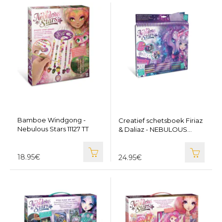
Bamboe Windgong -
Creatief schetsboek Firiaz
Nebulous Stars 11127 TT
& Daliaz - NEBULOUS
STARS TT11371
18.95€
24.95€