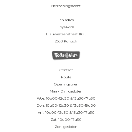
Herroepingsrecht
.
Eén adres:
Toys4kids
Blauwesteenstraat 110 J
2550 Kontich
Contact
Route
Openingsuren
Maa - Din: gesloten
Woe: 10u00-12u30 & 13u30-17u30
Don: 10u00-12u30 & 13u30-19u00
Vrij: 10u00-12u30 & 13u30-17u30
Zat: 10u00-17u30
Zon: gesloten