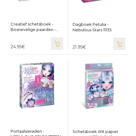
Creatief schetsboek -
Dagboek Petulia -
Bosnevelige paarden -
Nebulous Stars 11135
NEBULOUS STARS TT11373
24.95€
21.95€
Portaalsieraden -
Schetsboek Wit papier