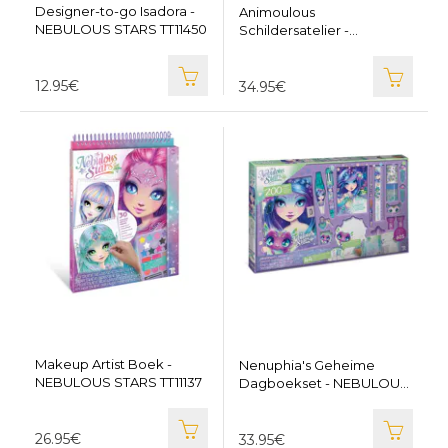
Designer-to-go Isadora -
Animoulous
NEBULOUS STARS TT11450
Schildersatelier -
NEBULOUS STARS TT11213
12.95€
34.95€
Makeup Artist Boek -
Nenuphia's Geheime
NEBULOUS STARS TT11137
Dagboekset - NEBULOUS
STARS TT11362
26.95€
33.95€