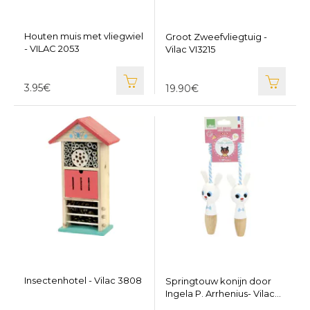
Houten muis met vliegwiel
Groot Zweefvliegtuig -
- VILAC 2053
Vilac VI3215
3.95€
19.90€
Insectenhotel - Vilac 3808
Springtouw konijn door
Ingela P. Arrhenius- Vilac
7793