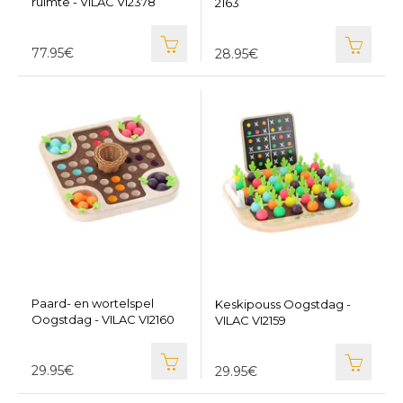
ruimte - VILAC VI2378
2163
77.95€
28.95€
Paard- en wortelspel
Keskipouss Oogstdag -
Oogstdag - VILAC VI2160
VILAC VI2159
29.95€
29.95€