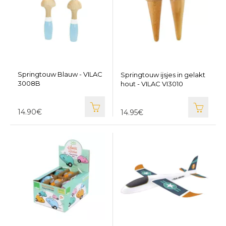
Springtouw Blauw - VILAC
Springtouw ijsjes in gelakt
3008B
hout - VILAC VI3010
14.90€
14.95€