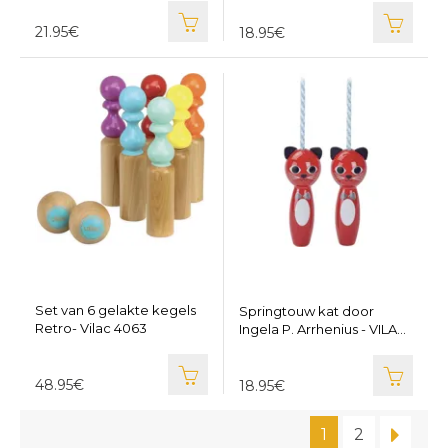
21.95€
18.95€
Set van 6 gelakte kegels
Springtouw kat door
Retro- Vilac 4063
Ingela P. Arrhenius - VILAC
VI7728
48.95€
18.95€
1
2