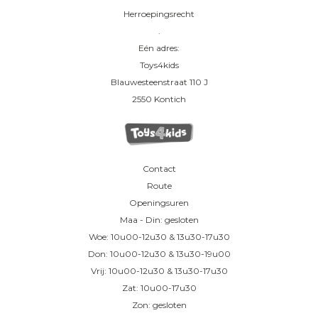
Herroepingsrecht
.
Eén adres:
Toys4kids
Blauwesteenstraat 110 J
2550 Kontich
Contact
Route
Openingsuren
Maa - Din: gesloten
Woe: 10u00-12u30 & 13u30-17u30
Don: 10u00-12u30 & 13u30-19u00
Vrij: 10u00-12u30 & 13u30-17u30
Zat: 10u00-17u30
Zon: gesloten