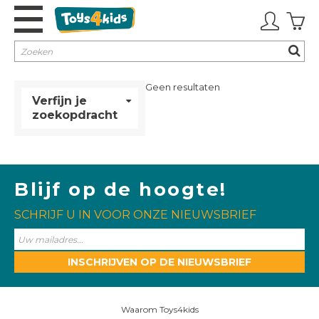
Buitenspeelgoed
Geen resultaten
Verfijn je
Binnenspeelgoed
zoekopdracht
Sport & Outdoor
Merken
Blijf op de hoogte!
SCHRIJF U IN VOOR ONZE NIEUWSBRIEF
Cadeaubon
Koopjes
INSCHRIJVEN OP DE NIEUWSBRIEF
Waarom Toys4kids