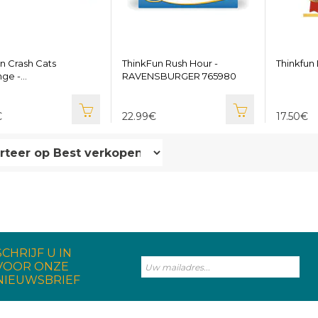
un Crash Cats
ThinkFun Rush Hour -
Thinkfun
nge -
RAVENSBURGER 765980
SBURGER 766505
€
22.99€
17.50€
SCHRIJF U IN
VOOR ONZE
NIEUWSBRIEF