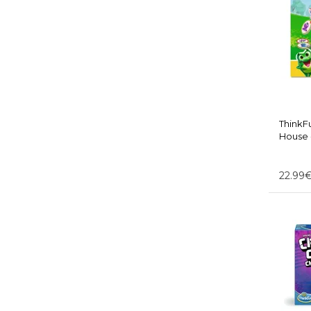
ThinkF
House - RAVENSBURGER
766611
22.99