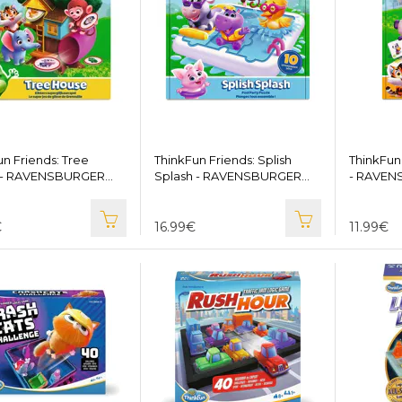
un Friends: Tree
ThinkFun Friends: Splish
ThinkFun 
Splash - RAVENSBURGER
- RAVEN
766604
€
16.99€
11.99€