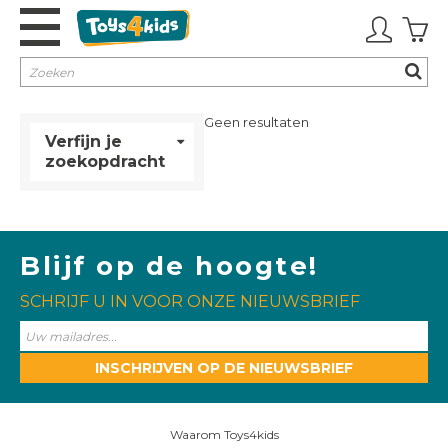
Buitenspeelgoed
Geen resultaten
Verfijn je
Binnenspeelgoed
zoekopdracht
Sport & Outdoor
Merken
Blijf op de hoogte!
SCHRIJF U IN VOOR ONZE NIEUWSBRIEF
Cadeaubon
Koopjes
INSCHRIJVEN OP DE NIEUWSBRIEF
Waarom Toys4kids