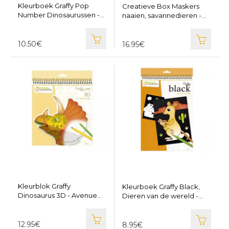
Kleurboek Graffy Pop
Creatieve Box Maskers
Number Dinosaurussen -
naaien, savannedieren -
Avenue Mandarine GY155
Avenue Mandarine KC135
10.50€
16.95€
Kleurblok Graffy
Kleurboek Graffy Black,
Dinosaurus 3D - Avenue
Dieren van de wereld -
Mandarine GY159
Avenue Mandarine GY158
12.95€
8.95€