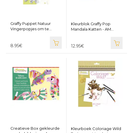
Graffy Puppet Natuur
Kleurblok Graffy Pop
Vingerpopjes om te
Mandala Katten - AM
kleuren - Avenue
GY142
Mandarine GY152
8.95€
12.95€
Creatieve Box gekleurde
Kleurboek Coloriage Wild