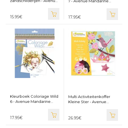
zandschilderijen - Avenue
7 - Avenue Mandarine
Mandarine KC137
GY134
15.95€
17.95€
Kleurboek Coloriage Wild
Multi Activiteitenkoffer
6 - Avenue Mandarine
Kleine Ster - Avenue
GY124
Mandarine KC116
17.95€
26.95€