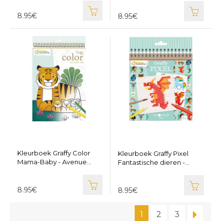
8.95€
8.95€
Kleurboek Graffy Color
Kleurboek Graffy Pixel
Mama-Baby - Avenue
Fantastische dieren -
Mandarine GY097
Avenue Mandarine GY098
8.95€
8.95€
1
2
3