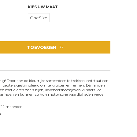
KIES UW MAAT
OneSize
TOEVOEGEN
ig! Door aan de kleurrijke sorteerdoos te trekken, ontstaat een
n peuters gestimuleerd om te kruipen en rennen. Eénjarigen
 met dieren zoals bijen, lieveheersbeestjes en vlinders. Ze
tsparingen en kunnen zo hun motorische vaardigheden verder
f 12 maanden
m