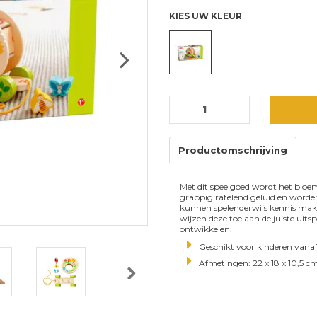
KIES UW KLEUR
Next
Productomschrijving
Met dit speelgoed wordt het bloem
grappig ratelend geluid en worde
kunnen spelenderwijs kennis maken
wijzen deze toe aan de juiste ui
ontwikkelen.
Geschikt voor kinderen vana
Afmetingen: 22 x 18 x 10,5 c
Next