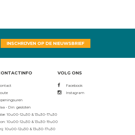
INSCHRIJVEN OP DE NIEUWSBRIEF
CONTACTINFO
VOLG ONS
ontact
Facebook
oute
Instagram
peningsuren
aa - Din: gesloten
oe: 10u00-12u30 & 13u30-17u30
on: 10u00-12u30 & 13u30-19u00
rij: 10u00-12u30 & 13u30-17u30