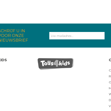
SCHRIJF U IN
VOOR ONZE
NIEUWSBRIEF
IDS
C
R
O
M
W
D
V