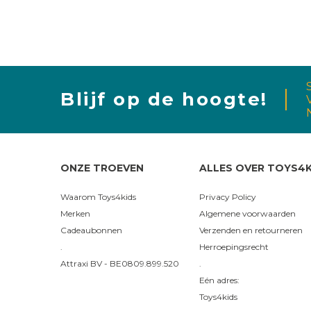
Blijf op de hoogte!
ONZE TROEVEN
ALLES OVER TOYS4K
Waarom Toys4kids
Privacy Policy
Merken
Algemene voorwaarden
Cadeaubonnen
Verzenden en retourneren
.
Herroepingsrecht
Attraxi BV - BE0809.899.520
.
Eén adres:
Toys4kids