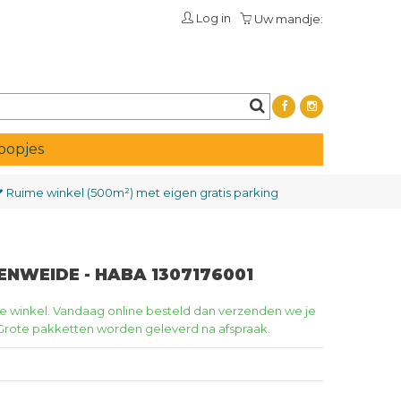
Log in
Uw mandje:
oopjes
Ruime winkel (500m²)
met eigen gratis parking
NWEIDE - HABA 1307176001
ze winkel. Vandaag online besteld dan verzenden we je
 Grote pakketten worden geleverd na afspraak.